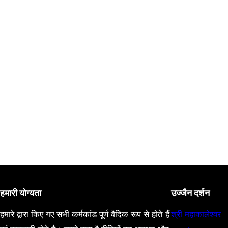
रू
टू
री
ट
?
न
का
सं
के
त
हमारी योग्यता
उज्जैन दर्शन
हमारे द्वारा किए गए सभी कर्मकांड पूर्ण वैदिक रूप से होते हैं
श्री महाकालेश्वर