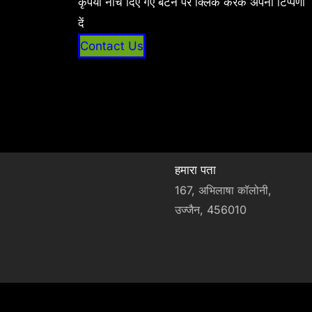
कृपया नीचे दिए गए बटन पर क्लिक करके अपनी टिप्पणी
दें
Contact Us
हमारा पता
167, अभिलाषा कॉलोनी,
उज्जैन, 456010