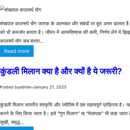
ल
स
शंखपाल कालसर्प योग जातक के आत्मबल और संबंधों पर बुरा असर डालता है। 
र्प
को भी कमजोर बनाता है। जीवन में आत्मविश्वास की कमी, निर्णय लेने में 
यो
कालसर्प योग कब बनता…
ग
:
Read more
:
शं
मा
ख
कुंडली मिलान क्या है और क्यों है ये जरूरी?
न
पा
सि
ल
क
admin
January 21, 2025
Posted by
–
का
त
ल
ना
कुंडली मिलान भारतीय संस्कृति और ज्योतिष में एक महत्वपूर्ण प्रक्रिया है
स
व
करने के लिए किया जाता है। इसे “गुण मिलान” या “मेलापक” भी कहा जाता ह
र्प
औ
सुखी, समृद्ध…
यो