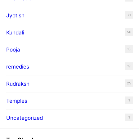
Jyotish
71
Kundali
56
Pooja
13
remedies
19
Rudraksh
25
Temples
1
Uncategorized
1