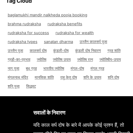
Tag Cloud
baglamukhi mandir nalkheda pooja booking
brahma rudraksha
rudraksha benefits
rudraksha for success
rudraksha for wealth
rudraksha types
sanatan dharma
उज्जैन कालसर्प पूजा
उज्जैन पूजा
कालसर्प दोष
कुंडली-दोष
कुंडली दोष निवारण
ग्रह शांति
ग्रहों-का-प्रभाव
ज्योतिष
ज्योतिष उपाय
ज्योतिष रत्न
ज्योतिषीय-उपाय
नाग पूजा
बुध ग्रह
भारतीय ज्योतिष
मंगल-दोष
मंगल ग्रह
मंगलनाथ मंदिर
मानसिक शांति
राहु केतु दोष
शनि के उपाय
शनि दोष
शनि पूजा
सिद्धवट
सवालों के निवारण
यदि काल सर्प दोष के बारे में आपके कोई प्रश्न हैं, तो