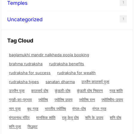
Temples
1
Uncategorized
1
Tag Cloud
baglamukhi mandir nalkheda pooja booking
brahma rudraksha
rudraksha benefits
rudraksha for success
rudraksha for wealth
rudraksha types
sanatan dharma
उज्जैन कालसर्प पूजा
उज्जैन पूजा
कालसर्प दोष
कुंडली-दोष
कुंडली दोष निवारण
ग्रह शांति
ग्रहों-का-प्रभाव
ज्योतिष
ज्योतिष उपाय
ज्योतिष रत्न
ज्योतिषीय-उपाय
नाग पूजा
बुध ग्रह
भारतीय ज्योतिष
मंगल-दोष
मंगल ग्रह
मंगलनाथ मंदिर
मानसिक शांति
राहु केतु दोष
शनि के उपाय
शनि दोष
शनि पूजा
सिद्धवट