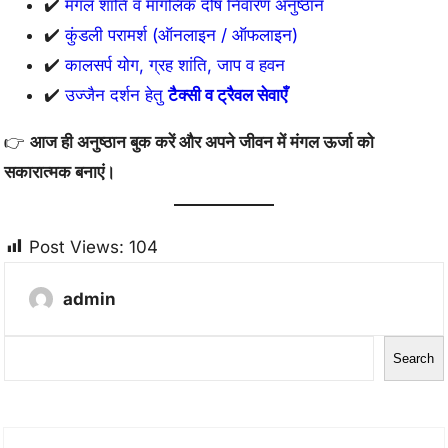
✔️
मंगल शांति व मांगलिक दोष निवारण अनुष्ठान
✔️
कुंडली परामर्श (ऑनलाइन / ऑफलाइन)
✔️
कालसर्प योग, ग्रह शांति, जाप व हवन
✔️
उज्जैन दर्शन हेतु
टैक्सी व ट्रैवल सेवाएँ
👉
आज ही अनुष्ठान बुक करें और अपने जीवन में मंगल ऊर्जा को
सकारात्मक बनाएं।
Post Views:
104
admin
S
Search
e
a
r