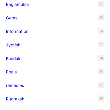
Baglamukhi
10
Gems
24
Information
24
Jyotish
71
Kundali
56
Pooja
13
remedies
19
Rudraksh
25