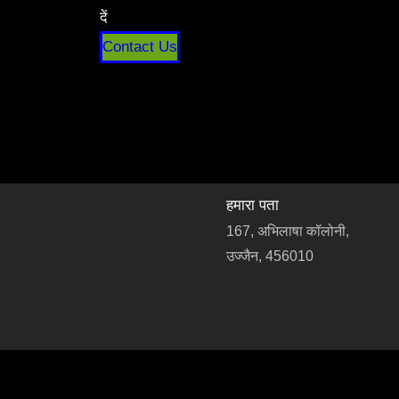
दें
Contact Us
हमारा पता
167, अभिलाषा कॉलोनी,
उज्जैन, 456010