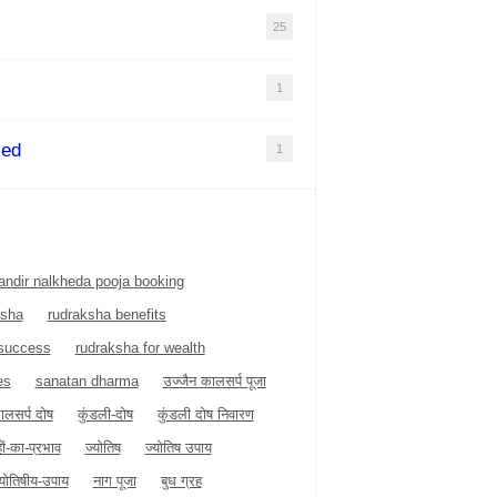
25
1
zed
1
ndir nalkheda pooja booking
ksha
rudraksha benefits
 success
rudraksha for wealth
es
sanatan dharma
उज्जैन कालसर्प पूजा
ालसर्प दोष
कुंडली-दोष
कुंडली दोष निवारण
हों-का-प्रभाव
ज्योतिष
ज्योतिष उपाय
्योतिषीय-उपाय
नाग पूजा
बुध ग्रह