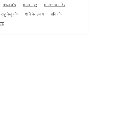
मंगल-दोष
मंगल ग्रह
मंगलनाथ मंदिर
राहु केतु दोष
शनि के उपाय
शनि दोष
धवट