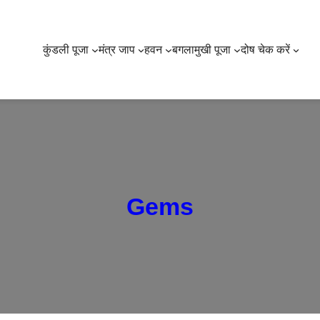
कुंडली पूजा
मंत्र जाप
हवन
बगलामुखी पूजा
दोष चेक करें
Gems