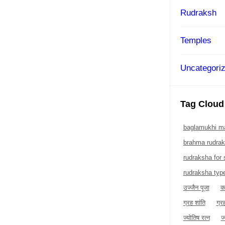
Rudraksh
Temples
Uncategori
Tag Cloud
baglamukhi ma
brahma rudra
rudraksha for
rudraksha typ
उज्जैन पूजा
क
ग्रह शांति
ग्र
ज्योतिष रत्न
ज