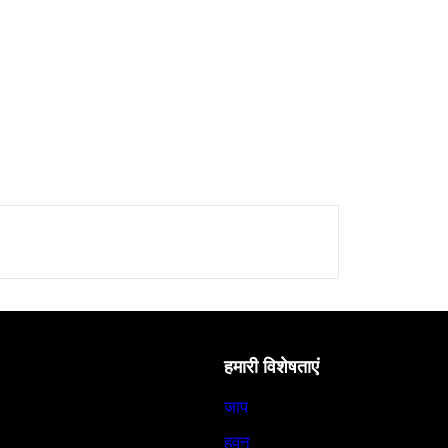
हमारी विशेषताएं
जाप
हवन