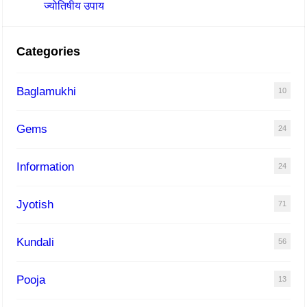
ज्योतिषीय उपाय
Categories
Baglamukhi
10
Gems
24
Information
24
Jyotish
71
Kundali
56
Pooja
13