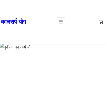
कालसर्प योग
राहु केतु उपाय