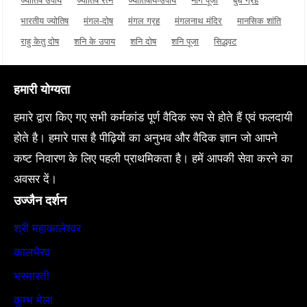
ज्योतिष उपाय
ज्योतिष रत्न
ज्योतिषीय-उपाय
नाग पूजा
बुध ग्रह
भारतीय ज्योतिष
मंगल-दोष
मंगल ग्रह
मंगलनाथ मंदिर
मानसिक शांति
राहु केतु दोष
शनि के उपाय
शनि दोष
शनि पूजा
सिद्धवट
हमारी योग्यता
हमारे द्वारा किए गए सभी कर्मकांड पूर्ण वैदिक रूप से होते हैं एवं फलदायी
होते है। हमारे पास है पीढ़ियों का अनुभव और वैदिक ज्ञान जो आपने
कष्ट निवारण के लिए पहली प्राथमिकता है। हमें आपकी सेवा करने का
अवसर दें।
उज्जैन दर्शन
श्री महाकालेश्वर
कालभैरव
भस्मारती
कुम्भ मेला