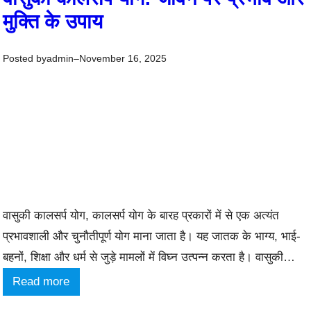
क
मुक्ति के उपाय
का
ल
Posted by
–
admin
November 16, 2025
स
र्प
यो
ग
:
का
र
वासुकी कालसर्प योग, कालसर्प योग के बारह प्रकारों में से एक अत्यंत
ण
प्रभावशाली और चुनौतीपूर्ण योग माना जाता है। यह जातक के भाग्य, भाई-
,
बहनों, शिक्षा और धर्म से जुड़े मामलों में विघ्न उत्पन्न करता है। वासुकी
प्र
कालसर्प योग कब बनता है? जब राहु कुंडली के तृतीय भाव में और केतु नवम
:
Read more
भा
भाव में स्थित होते…
वा
व