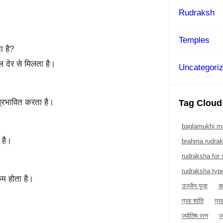
Rudraksh
Temples
ा है?
ल देर से मिलता है।
Uncategori
 प्रभावित करता है।
Tag Cloud
baglamukhi ma
 है।
brahma rudra
rudraksha for
rudraksha typ
कम होता है।
उज्जैन पूजा
क
ग्रह शांति
ग्र
ज्योतिष रत्न
ज