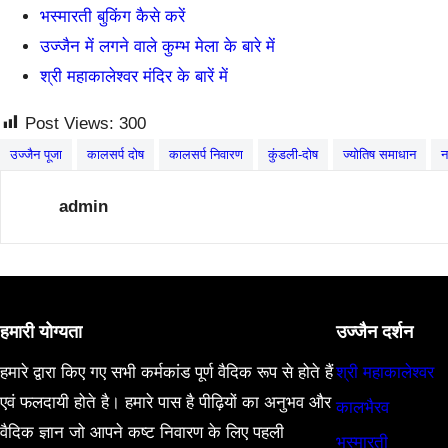
भस्मारती बुकिंग कैसे करें
उज्जैन में लगने वाले कुम्भ मेला के बारे में
श्री महाकालेश्वर मंदिर के बारें में
Post Views:
300
उज्जैन पूजा
कालसर्प दोष
कालसर्प निवारण
कुंडली-दोष
ज्योतिष समाधान
न
admin
हमारी योग्यता
उज्जैन दर्शन
हमारे द्वारा किए गए सभी कर्मकांड पूर्ण वैदिक रूप से होते हैं
श्री महाकालेश्वर
एवं फलदायी होते है। हमारे पास है पीढ़ियों का अनुभव और
कालभैरव
वैदिक ज्ञान जो आपने कष्ट निवारण के लिए पहली
भस्मारती