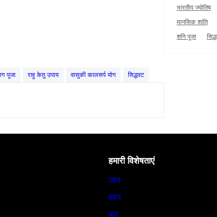
भारतीय ज्योतिष
मानसिक शांति
शनि पूजा
सिद्
ाग पूजा
राहु केतु उपाय
वासुकी कालसर्प योग
सिद्धवट
हमारी विशेषताएं
जाप
हवन
पाठ