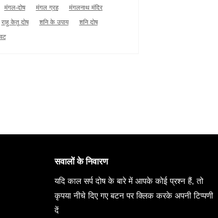
मंगल-दोष
मंगल ग्रह
मंगलनाथ मंदिर
राहु केतु दोष
शनि के उपाय
शनि दोष
धवट
सवालों के निवारण
यदि काल सर्प दोष के बारे में आपके कोई प्रश्न हैं, तो
कृपया नीचे दिए गए बटन पर क्लिक करके अपनी टिप्पणी
दें