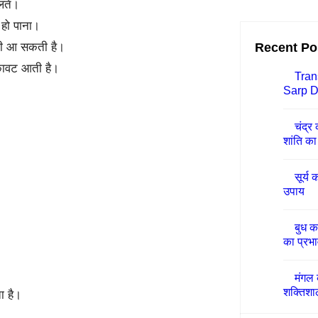
िलते।
न हो पाना।
Recent Po
कमी आ सकती है।
ुकावट आती है।
Tran
Sarp D
चंद्र
शांति का 
सूर्य 
उपाय
बुध क
का प्रभा
मंगल 
शक्तिशा
ा है।