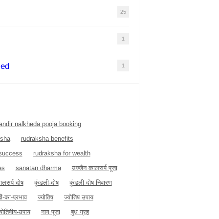
25
1
zed
1
ndir nalkheda pooja booking
ksha
rudraksha benefits
 success
rudraksha for wealth
es
sanatan dharma
उज्जैन कालसर्प पूजा
ालसर्प दोष
कुंडली-दोष
कुंडली दोष निवारण
हों-का-प्रभाव
ज्योतिष
ज्योतिष उपाय
्योतिषीय-उपाय
नाग पूजा
बुध ग्रह