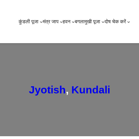
कुंडली पूजा
मंत्र जाप
हवन
बगलामुखी पूजा
दोष चेक करें
Jyotish
, 
Kundali