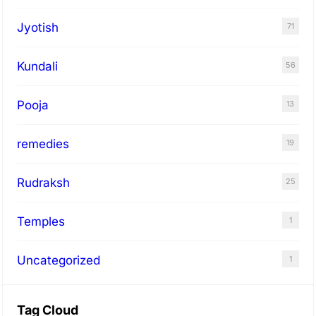
Jyotish
71
Kundali
56
Pooja
13
remedies
19
Rudraksh
25
Temples
1
Uncategorized
1
Tag Cloud