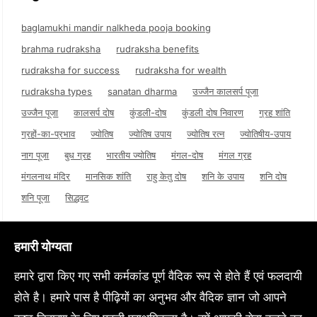
baglamukhi mandir nalkheda pooja booking
brahma rudraksha
rudraksha benefits
rudraksha for success
rudraksha for wealth
rudraksha types
sanatan dharma
उज्जैन कालसर्प पूजा
उज्जैन पूजा
कालसर्प दोष
कुंडली-दोष
कुंडली दोष निवारण
ग्रह शांति
ग्रहों-का-प्रभाव
ज्योतिष
ज्योतिष उपाय
ज्योतिष रत्न
ज्योतिषीय-उपाय
नाग पूजा
बुध ग्रह
भारतीय ज्योतिष
मंगल-दोष
मंगल ग्रह
मंगलनाथ मंदिर
मानसिक शांति
राहु केतु दोष
शनि के उपाय
शनि दोष
शनि पूजा
सिद्धवट
हमारी योग्यता
हमारे द्वारा किए गए सभी कर्मकांड पूर्ण वैदिक रूप से होते हैं एवं फलदायी
होते है। हमारे पास है पीढ़ियों का अनुभव और वैदिक ज्ञान जो आपने