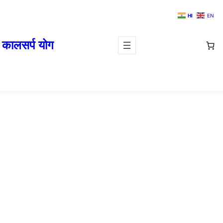
HI
EN
कालसर्प योग
मीन राशि