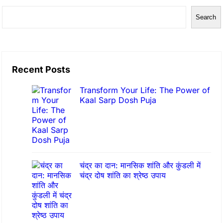
यां
S
Search
औ
e
र
a
उ
r
न
Recent Posts
c
के
h
Transform Your Life: The Power of
स्वा
Kaal Sarp Dosh Puja
मी
:
ए
क
चंद्र का दान: मानसिक शांति और कुंडली में
वि
चंद्र दोष शांति का श्रेष्ठ उपाय
स्तृ
त
जा