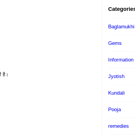
Categorie
Baglamukhi
Gems
Information
ी है।
Jyotish
Kundali
Pooja
remedies