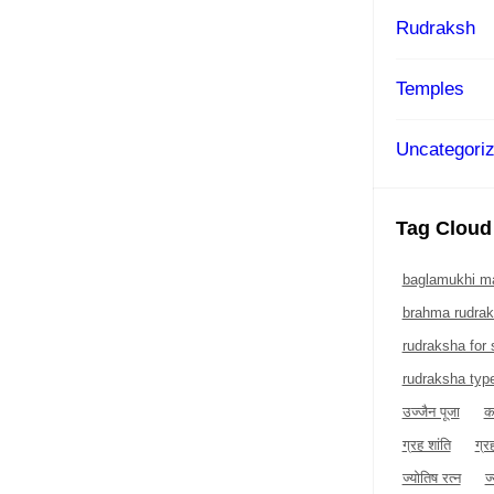
Rudraksh
Temples
Uncategori
Tag Cloud
baglamukhi ma
brahma rudra
rudraksha for
rudraksha typ
उज्जैन पूजा
क
ग्रह शांति
ग्र
ज्योतिष रत्न
ज