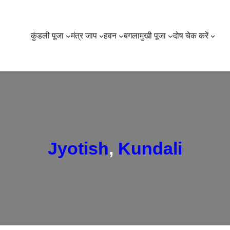
कुंडली पूजा
मंत्र जाप
हवन
बगलामुखी पूजा
दोष चेक करें
Jyotish
, 
Kundali