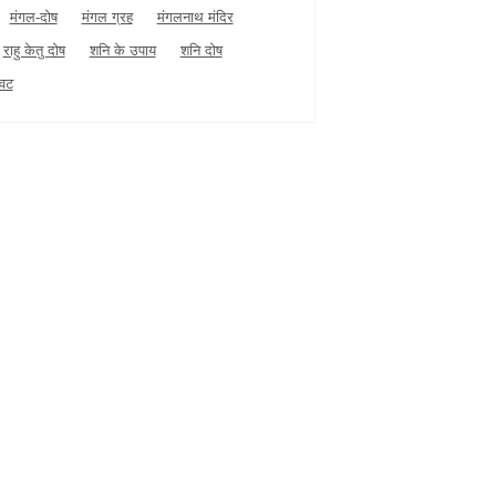
मंगल-दोष
मंगल ग्रह
मंगलनाथ मंदिर
राहु केतु दोष
शनि के उपाय
शनि दोष
धवट