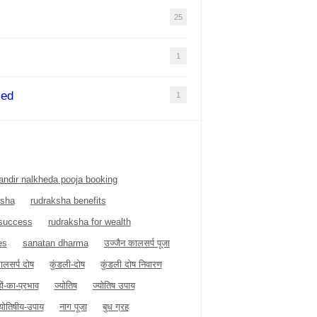
25
1
zed
1
ndir nalkheda pooja booking
ksha
rudraksha benefits
 success
rudraksha for wealth
es
sanatan dharma
उज्जैन कालसर्प पूजा
ालसर्प दोष
कुंडली-दोष
कुंडली दोष निवारण
हों-का-प्रभाव
ज्योतिष
ज्योतिष उपाय
्योतिषीय-उपाय
नाग पूजा
बुध ग्रह