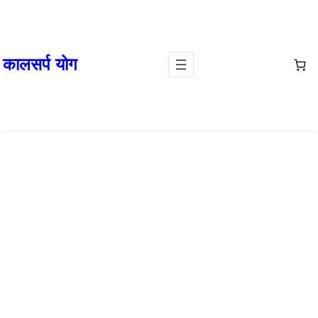
कालसर्प योग
rudraksha for wisdom