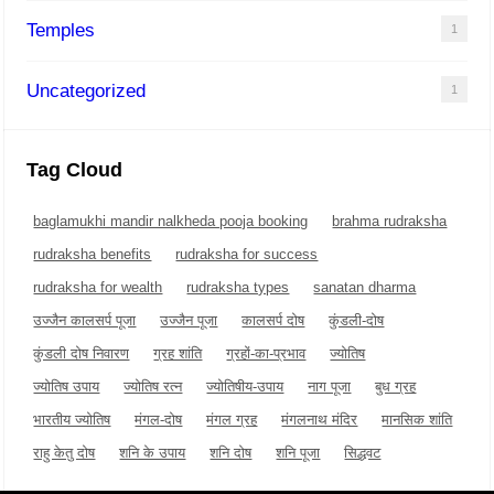
Temples
1
Uncategorized
1
Tag Cloud
baglamukhi mandir nalkheda pooja booking
brahma rudraksha
rudraksha benefits
rudraksha for success
rudraksha for wealth
rudraksha types
sanatan dharma
उज्जैन कालसर्प पूजा
उज्जैन पूजा
कालसर्प दोष
कुंडली-दोष
कुंडली दोष निवारण
ग्रह शांति
ग्रहों-का-प्रभाव
ज्योतिष
ज्योतिष उपाय
ज्योतिष रत्न
ज्योतिषीय-उपाय
नाग पूजा
बुध ग्रह
भारतीय ज्योतिष
मंगल-दोष
मंगल ग्रह
मंगलनाथ मंदिर
मानसिक शांति
राहु केतु दोष
शनि के उपाय
शनि दोष
शनि पूजा
सिद्धवट