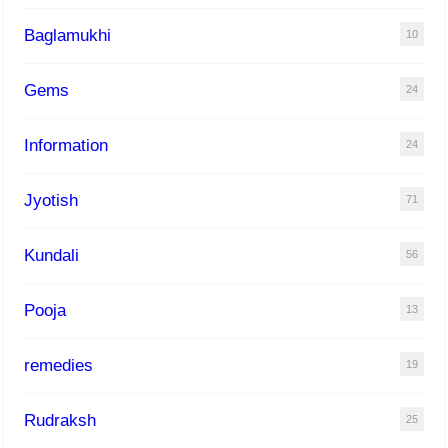
Baglamukhi
10
Gems
24
Information
24
Jyotish
71
Kundali
56
Pooja
13
remedies
19
Rudraksh
25