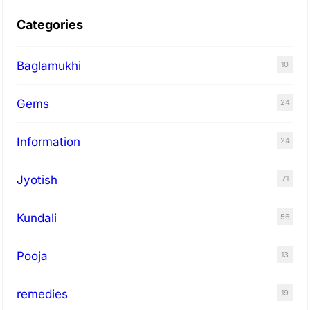
त्रि
गु
Categories
णी
आ
Baglamukhi
10
शी
Gems
र्वा
24
द
Information
24
Jyotish
71
Kundali
56
Pooja
13
remedies
19