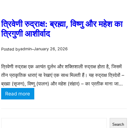
त्रिवेणी रुद्राक्ष: ब्रह्मा, विष्णु और महेश का
त्रिगुणी आशीर्वाद
admin
January 26, 2026
Posted by
–
त्रिवेणी रुद्राक्ष एक अत्यंत दुर्लभ और शक्तिशाली रुद्राक्ष होता है, जिसमें
तीन प्राकृतिक धाराएं या रेखाएं एक साथ मिलती हैं। यह रुद्राक्ष त्रिदेवों –
ब्रह्मा (सृजन), विष्णु (पालन) और महेश (संहार) – का प्रतीक माना जाता
है। यह रुद्राक्ष धारक के जीवन में संतुलन, रचनात्मकता, संरक्षण और
:
Read more
आध्यात्मिक उन्नति लाने की शक्ति रखता है। परिचय…
त्रि
वे
णी
S
Search
रु