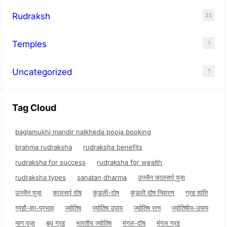
Rudraksh
25
Temples
1
Uncategorized
1
Tag Cloud
baglamukhi mandir nalkheda pooja booking
brahma rudraksha
rudraksha benefits
rudraksha for success
rudraksha for wealth
rudraksha types
sanatan dharma
उज्जैन कालसर्प पूजा
उज्जैन पूजा
कालसर्प दोष
कुंडली-दोष
कुंडली दोष निवारण
ग्रह शांति
ग्रहों-का-प्रभाव
ज्योतिष
ज्योतिष उपाय
ज्योतिष रत्न
ज्योतिषीय-उपाय
नाग पूजा
बुध ग्रह
भारतीय ज्योतिष
मंगल-दोष
मंगल ग्रह