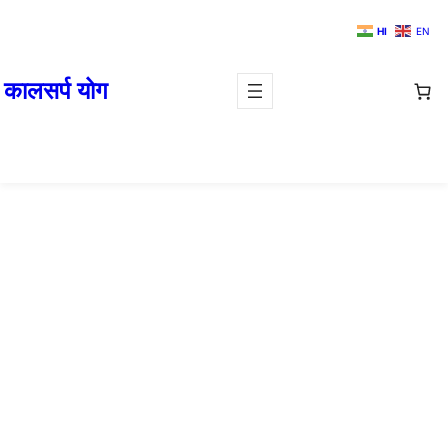
HI
EN
कालसर्प योग
rudraksha for balance