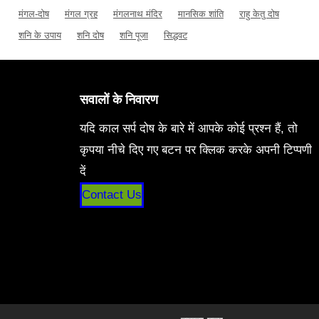
मंगल-दोष
मंगल ग्रह
मंगलनाथ मंदिर
मानसिक शांति
राहु केतु दोष
शनि के उपाय
शनि दोष
शनि पूजा
सिद्धवट
सवालों के निवारण
यदि काल सर्प दोष के बारे में आपके कोई प्रश्न हैं, तो
कृपया नीचे दिए गए बटन पर क्लिक करके अपनी टिप्पणी
दें
Contact Us