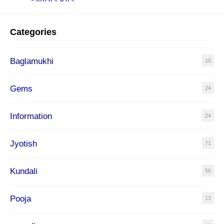
Categories
Baglamukhi
10
Gems
24
Information
24
Jyotish
71
Kundali
56
Pooja
13