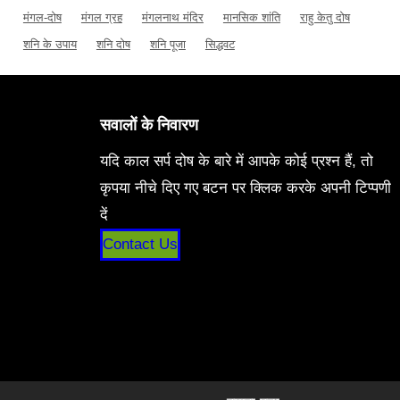
मंगल-दोष
मंगल ग्रह
मंगलनाथ मंदिर
मानसिक शांति
राहु केतु दोष
शनि के उपाय
शनि दोष
शनि पूजा
सिद्धवट
सवालों के निवारण
यदि काल सर्प दोष के बारे में आपके कोई प्रश्न हैं, तो
कृपया नीचे दिए गए बटन पर क्लिक करके अपनी टिप्पणी
दें
Contact Us