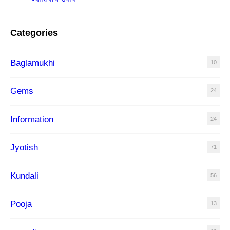
Categories
Baglamukhi
10
Gems
24
Information
24
Jyotish
71
Kundali
56
Pooja
13