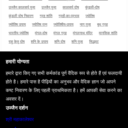
उज्जैन कालसर्प पूजा
उज्जैन पूजा
कालसर्प दोष
कुंडली-दोष
कुंडली दोष निवारण
ग्रह शांति
ग्रहों-का-प्रभाव
ज्योतिष
ज्योतिष उपाय
ज्योतिष रत्न
ज्योतिषीय-उपाय
नाग पूजा
बुध ग्रह
भारतीय ज्योतिष
मंगल-दोष
मंगल ग्रह
मंगलनाथ मंदिर
मानसिक शांति
राहु केतु दोष
शनि के उपाय
शनि दोष
शनि पूजा
सिद्धवट
हमारी योग्यता
हमारे द्वारा किए गए सभी कर्मकांड पूर्ण वैदिक रूप से होते हैं एवं फलदायी
होते है। हमारे पास है पीढ़ियों का अनुभव और वैदिक ज्ञान जो आपने
कष्ट निवारण के लिए पहली प्राथमिकता है। हमें आपकी सेवा करने का
अवसर दें।
उज्जैन दर्शन
श्री महाकालेश्वर