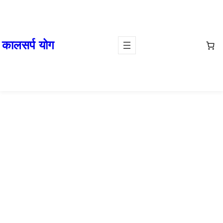
कालसर्प योग
दोष पूजा