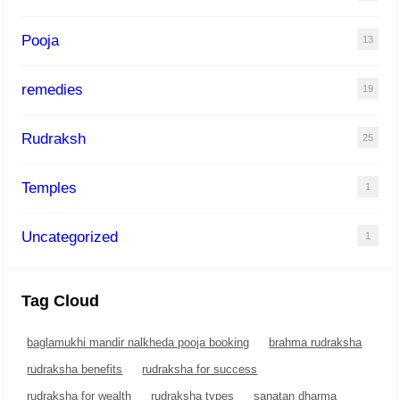
Pooja
13
remedies
19
Rudraksh
25
Temples
1
Uncategorized
1
Tag Cloud
baglamukhi mandir nalkheda pooja booking
brahma rudraksha
rudraksha benefits
rudraksha for success
rudraksha for wealth
rudraksha types
sanatan dharma