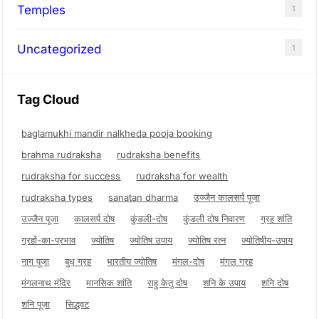
Temples
1
Uncategorized
1
Tag Cloud
baglamukhi mandir nalkheda pooja booking
brahma rudraksha
rudraksha benefits
rudraksha for success
rudraksha for wealth
rudraksha types
sanatan dharma
उज्जैन कालसर्प पूजा
उज्जैन पूजा
कालसर्प दोष
कुंडली-दोष
कुंडली दोष निवारण
ग्रह शांति
ग्रहों-का-प्रभाव
ज्योतिष
ज्योतिष उपाय
ज्योतिष रत्न
ज्योतिषीय-उपाय
नाग पूजा
बुध ग्रह
भारतीय ज्योतिष
मंगल-दोष
मंगल ग्रह
मंगलनाथ मंदिर
मानसिक शांति
राहु केतु दोष
शनि के उपाय
शनि दोष
शनि पूजा
सिद्धवट