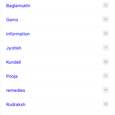
Baglamukhi
10
Gems
24
Information
24
Jyotish
71
Kundali
56
Pooja
13
remedies
19
Rudraksh
25