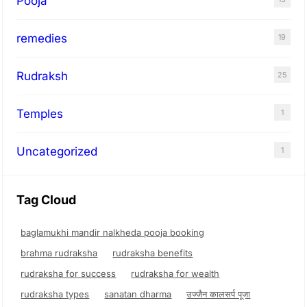
Pooja
remedies
19
Rudraksh
25
Temples
1
Uncategorized
1
Tag Cloud
baglamukhi mandir nalkheda pooja booking
brahma rudraksha
rudraksha benefits
rudraksha for success
rudraksha for wealth
rudraksha types
sanatan dharma
उज्जैन कालसर्प पूजा