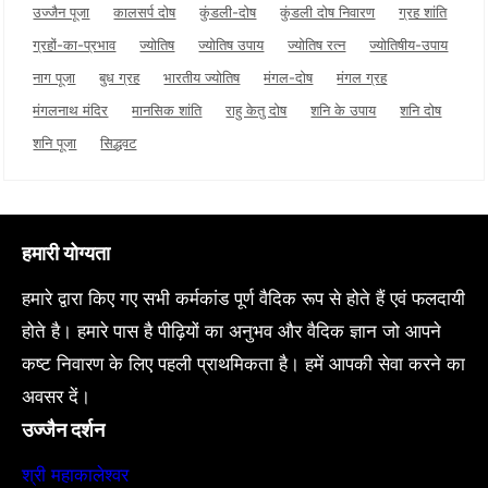
उज्जैन पूजा
कालसर्प दोष
कुंडली-दोष
कुंडली दोष निवारण
ग्रह शांति
ग्रहों-का-प्रभाव
ज्योतिष
ज्योतिष उपाय
ज्योतिष रत्न
ज्योतिषीय-उपाय
नाग पूजा
बुध ग्रह
भारतीय ज्योतिष
मंगल-दोष
मंगल ग्रह
मंगलनाथ मंदिर
मानसिक शांति
राहु केतु दोष
शनि के उपाय
शनि दोष
शनि पूजा
सिद्धवट
हमारी योग्यता
हमारे द्वारा किए गए सभी कर्मकांड पूर्ण वैदिक रूप से होते हैं एवं फलदायी
होते है। हमारे पास है पीढ़ियों का अनुभव और वैदिक ज्ञान जो आपने
कष्ट निवारण के लिए पहली प्राथमिकता है। हमें आपकी सेवा करने का
अवसर दें।
उज्जैन दर्शन
श्री महाकालेश्वर