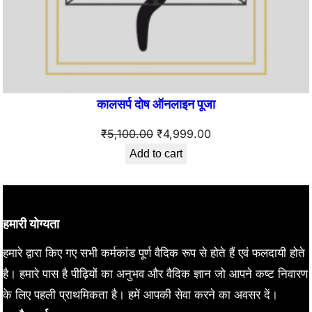
कालसर्प दोष ऑनलाइन पूजा
Original
Current
₹
5,100.00
₹
4,999.00
price
price
Add to cart
was:
is:
₹5,100.00.
₹4,999.00.
हमारी योग्यता
हमारे द्वारा किए गए सभी कर्मकांड पूर्ण वैदिक रूप से होते हैं एवं फलदायी होते
है। हमारे पास है पीढ़ियों का अनुभव और वैदिक ज्ञान जो आपने कष्ट निवारण
के लिए पहली प्राथमिकता है। हमें आपकी सेवा करने का अवसर दें।