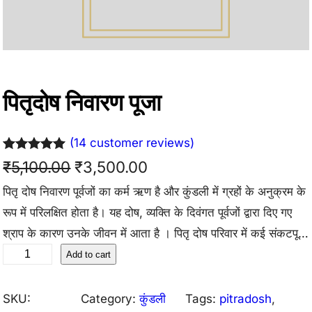
पितृदोष निवारण पूजा
(14 customer reviews)
Rated
14
5.00
O
C
₹
5,100.00
₹
3,500.00
out of 5
पितृ दोष निवारण पूर्वजों का कर्म ऋण है और कुंडली में ग्रहों के अनुक्रम के
r
u
based on
रूप में परिलक्षित होता है। यह दोष, व्यक्ति के दिवंगत पूर्वजों द्वारा दिए गए
customer
i
r
श्राप के कारण उनके जीवन में आता है । पितृ दोष परिवार में कई संकटपूर्ण
ratings
g
r
पि
स्थितियों को ला सकता है और बड़ी बेचैनी का कारण बन सकता है।
Add to cart
तृ
i
e
दो
SKU:
Category:
कुंडली
Tags:
pitradosh
, 
n
n