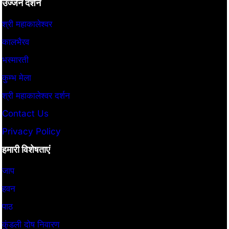
उज्जैन दर्शन
श्री महाकालेश्वर
कालभैरव
भस्मारती
कुम्भ मेला
श्री महाकालेश्वर दर्शन
Contact Us
Privacy Policy
हमारी विशेषताएं
जाप
हवन
पाठ
कुंडली दोष निवारण