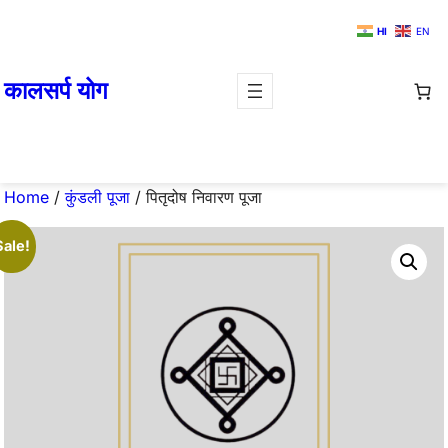
Skip
HI
EN
to
content
कालसर्प योग
Home
/
कुंडली पूजा
/ पितृदोष निवारण पूजा
Sale!