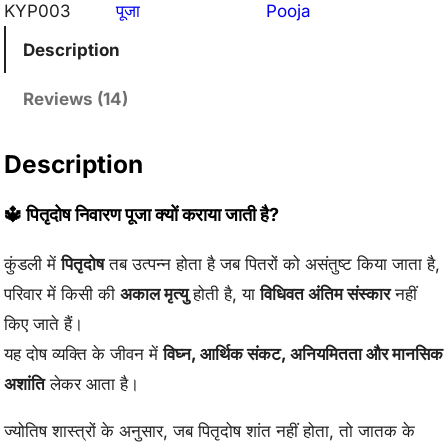
ष
KYP003
पूजा
Pooja
a
t
नि
Description
वा
l
p
र
Reviews (14)
p
r
ण
r
i
पू
Description
जा
i
c
🔱 पितृदोष निवारण पूजा क्यों कराया जाती है?
q
c
e
u
कुंडली में
पितृदोष
तब उत्पन्न होता है जब पितरों को असंतुष्ट किया जाता है,
e
i
a
परिवार में किसी की
अकाल मृत्यु
होती है, या
विधिवत अंतिम संस्कार
नहीं
n
w
s
किए जाते हैं।
t
a
:
यह दोष व्यक्ति के जीवन में
विघ्न, आर्थिक संकट, अनियमितता और मानसिक
i
अशांति
लेकर आता है।
s
₹
t
y
:
3
ज्योतिष शास्त्रों के अनुसार, जब पितृदोष शांत नहीं होता, तो जातक के