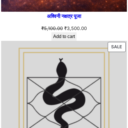
अश्विनी नक्षत्र पूजा
Original
Current
₹
5,100.00
₹
3,500.00
price
price
Add to cart
was:
is:
PR
SALE
₹5,100.00.
₹3,500.00.
O
SA