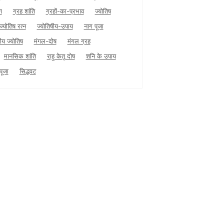
ण
ग्रह शांति
ग्रहों-का-प्रभाव
ज्योतिष
ज्योतिष रत्न
ज्योतिषीय-उपाय
नाग पूजा
ीय ज्योतिष
मंगल-दोष
मंगल ग्रह
मानसिक शांति
राहु केतु दोष
शनि के उपाय
पूजा
सिद्धवट