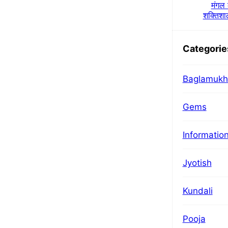
मंगल 
शक्तिशा
Categorie
Baglamukh
Gems
Informatio
Jyotish
Kundali
Pooja