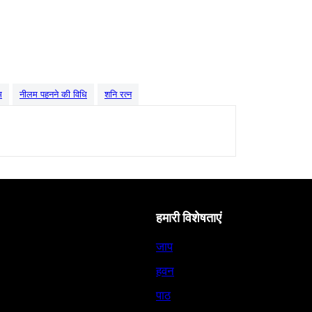
म
नीलम पहनने की विधि
शनि रत्न
हमारी विशेषताएं
जाप
हवन
पाठ