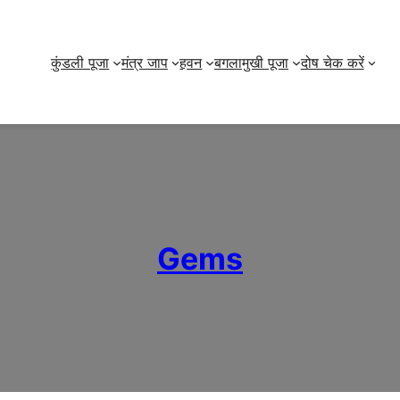
कुंडली पूजा
मंत्र जाप
हवन
बगलामुखी पूजा
दोष चेक करें
Gems