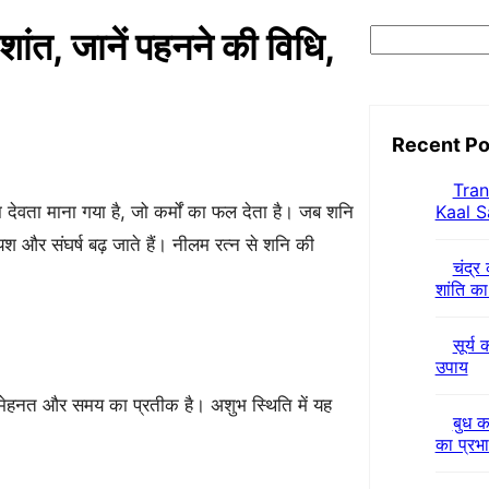
शांत, जानें पहनने की विधि,
S
e
a
r
Recent Po
c
Tran
h
 देवता माना गया है, जो कर्मों का फल देता है। जब शनि
Kaal S
अपयश और संघर्ष बढ़ जाते हैं। नीलम रत्न से शनि की
चंद्र
शांति का
सूर्य 
उपाय
 मेहनत और समय का प्रतीक है। अशुभ स्थिति में यह
बुध क
का प्रभ