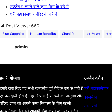
उज्जैन में लगने वाले कुम्भ मेला के बारे में
श्री महाकालेश्वर मंदिर के बारें में
Post Views:
660
Blue Sapphire
Neelam Benefits
Shani Ratna
ज्योतिष रत्न
नील
admin
हमारी योग्यता
उज्जैन दर्शन
हमारे द्वारा किए गए सभी कर्मकांड पूर्ण वैदिक रूप से होते हैं
श्री महाकालेश्वर
एवं फलदायी होते है। हमारे पास है पीढ़ियों का अनुभव और
कालभैरव
वैदिक ज्ञान जो आपने कष्ट निवारण के लिए पहली
भस्मारती
प्राथमिकता है। हमें आपकी सेवा करने का अवसर दें।