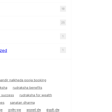
19
25
1
ized
1
andir nalkheda pooja booking
aksha
rudraksha benefits
r success
rudraksha for wealth
pes
sanatan dharma
जा
उज्जैन पूजा
कालसर्प दोष
कुंडली-दोष