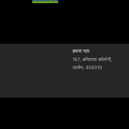
हमारा पता
167, अभिलाषा कॉलोनी,
उज्जैन, 456010