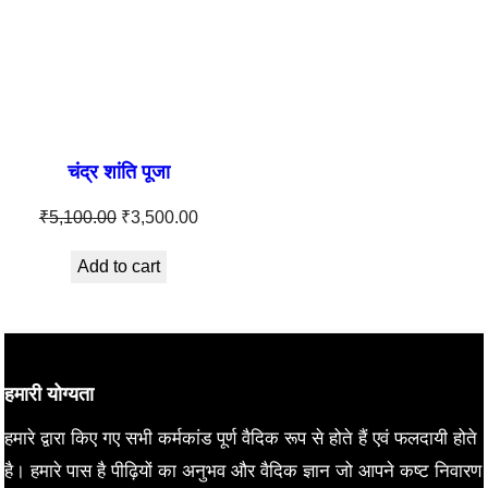
चंद्र शांति पूजा
Original
Current
₹
5,100.00
₹
3,500.00
price
price
Add to cart
was:
is:
₹5,100.00.
₹3,500.00.
हमारी योग्यता
हमारे द्वारा किए गए सभी कर्मकांड पूर्ण वैदिक रूप से होते हैं एवं फलदायी होते
है। हमारे पास है पीढ़ियों का अनुभव और वैदिक ज्ञान जो आपने कष्ट निवारण