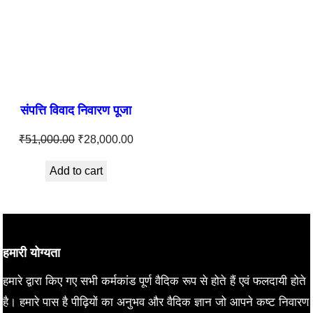
संपत्ति विवाद निवारण पूजा
Original
Current
₹
51,000.00
₹
28,000.00
price
price
Add to cart
was:
is:
₹51,000.00.
₹28,000.00.
हमारी योग्यता
हमारे द्वारा किए गए सभी कर्मकांड पूर्ण वैदिक रूप से होते हैं एवं फलदायी होते
है। हमारे पास है पीढ़ियों का अनुभव और वैदिक ज्ञान जो आपने कष्ट निवारण