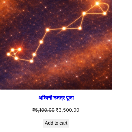
अश्विनी नक्षत्र पूजा
Original
Current
₹
5,100.00
₹
3,500.00
price
price
Add to cart
was:
is: