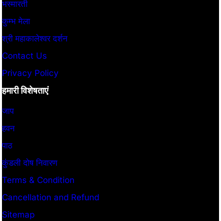
भस्मारती
कुम्भ मेला
श्री महाकालेश्वर दर्शन
Contact Us
Privacy Policy
हमारी विशेषताएं
जाप
हवन
पाठ
कुंडली दोष निवारण
Terms & Condition
Cancellation and Refund
Sitemap