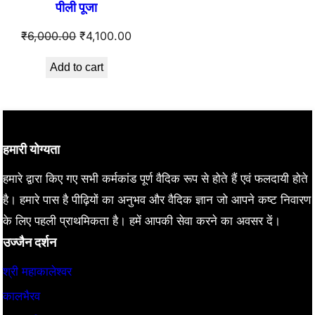
पीली पूजा
sale
Original
Current
₹
6,000.00
₹
4,100.00
price
price
Add to cart
was:
is:
₹6,000.00.
₹4,100.00.
हमारी योग्यता
हमारे द्वारा किए गए सभी कर्मकांड पूर्ण वैदिक रूप से होते हैं एवं फलदायी होते
है। हमारे पास है पीढ़ियों का अनुभव और वैदिक ज्ञान जो आपने कष्ट निवारण
के लिए पहली प्राथमिकता है। हमें आपकी सेवा करने का अवसर दें।
उज्जैन दर्शन
श्री महाकालेश्वर
कालभैरव