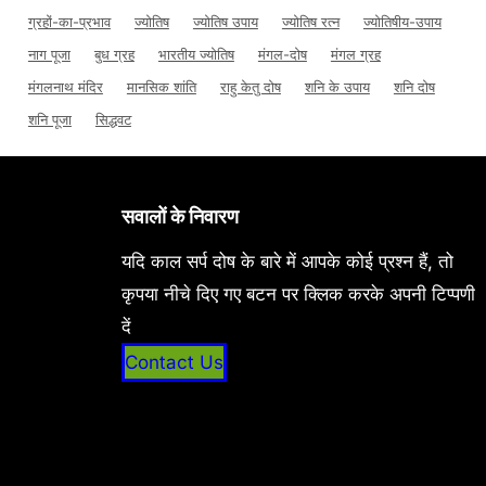
ग्रहों-का-प्रभाव
ज्योतिष
ज्योतिष उपाय
ज्योतिष रत्न
ज्योतिषीय-उपाय
नाग पूजा
बुध ग्रह
भारतीय ज्योतिष
मंगल-दोष
मंगल ग्रह
मंगलनाथ मंदिर
मानसिक शांति
राहु केतु दोष
शनि के उपाय
शनि दोष
शनि पूजा
सिद्धवट
सवालों के निवारण
यदि काल सर्प दोष के बारे में आपके कोई प्रश्न हैं, तो
कृपया नीचे दिए गए बटन पर क्लिक करके अपनी टिप्पणी
दें
Contact Us