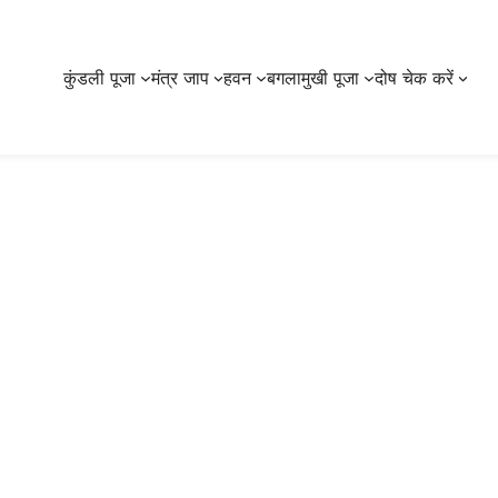
कुंडली पूजा
मंत्र जाप
हवन
बगलामुखी पूजा
दोष चेक करें
पितृ-दोष-उपचार